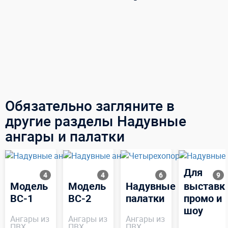
Обязательно загляните в
другие разделы Надувные
ангары и палатки
Для
4
4
6
9
Модель
Модель
Надувные
выставки
ВС-1
ВС-2
палатки
промо и
шоу
Ангары из
Ангары из
Ангары из
ПВХ
ПВХ
ПВХ