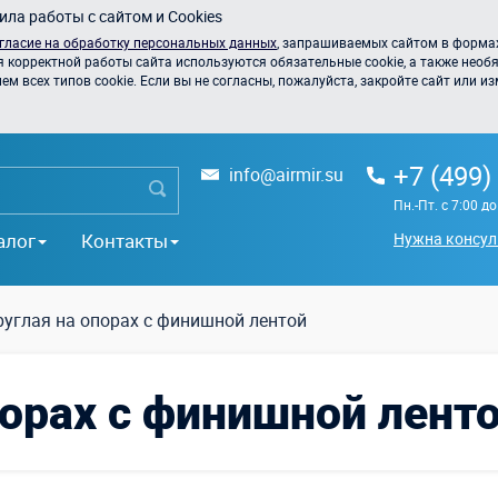
ла работы с сайтом и Cookies
гласие на обработку персональных данных
, запрашиваемых сайтом в формах
я корректной работы сайта используются обязательные cookie, а также необя
 всех типов cookie. Если вы не согласны, пожалуйста, закройте сайт или из
+7 (499)
info@airmir.su
Пн.-Пт. с 7:00 д
алог
Контакты
Нужна консул
руглая на опорах с финишной лентой
порах с финишной лент