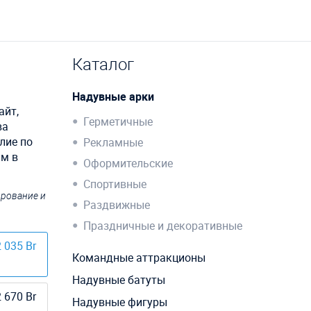
Каталог
Надувные арки
айт,
Герметичные
ва
лие по
Рекламные
им в
Оформительские
Спортивные
ирование и
Раздвижные
Праздничные и декоративные
 035 Br
Командные аттракционы
Надувные батуты
 670 Br
Надувные фигуры