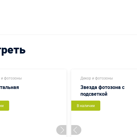
треть
 и фотозоны
Декор и фотозоны
стальная
Звезда фотозона с
подсветкой
ии
В наличии