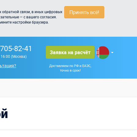
Принять всё!
 обратной связи, в иных цифровых
зательные — с вашего согласия.
мените настройки браузера.
 705-82-41
Заявка на расчёт
о 16:00 (Москва)
ьтация?
Доставляем по РФ и ЕАЭС,
точно в срок!
ой