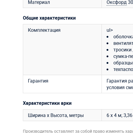
Материал
Оксфорд
30
Общие характеристики
Комплектация
ul>
оболочка
вентилят
тросики 
сумка-пе
образцы
техпаспо
Гарантия
Гарантия р
условия см
Характеристики арки
Ширина х Высота, метры
6 х 4 м; 3,
Производитель оставляет за собой право изменять хар