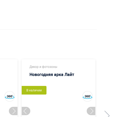
Декор и фотозоны
Надув
Новогодняя арка Лайт
Мор
В наличии
В налич