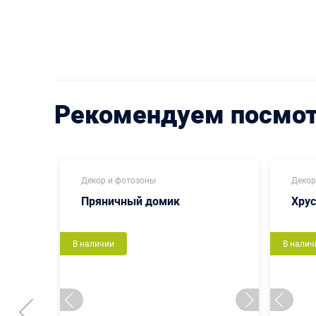
Рекомендуем посмо
Декор и фотозоны
Декор
Пряничный домик
Хру
В наличии
В налич