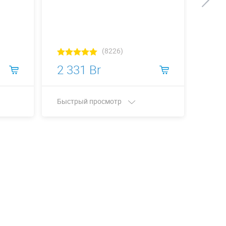
(8226)
2 331 Br
5 6
Быстрый просмотр
Быст