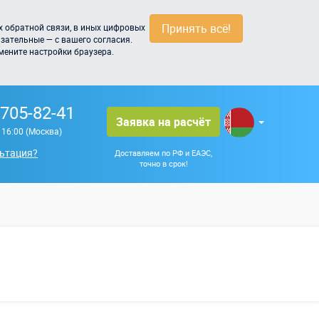
Принять всё!
 обратной связи, в иных цифровых
зательные — с вашего согласия.
мените настройки браузера.
 705-82-41
Заявка на расчёт
о 16:00 (Москва)
ьтация?
Доставляем по РФ и ЕАЭС,
точно в срок!