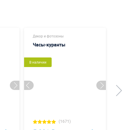
Декор и фотозоны
Декор
Часы-куранты
Звез
подс
В наличии
В налич
(1671)