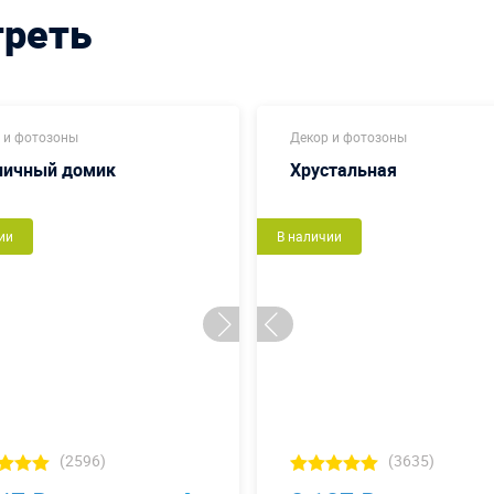
треть
 и фотозоны
Декор и фотозоны
ничный домик
Хрустальная
ии
В наличии
(2596)
(3635)