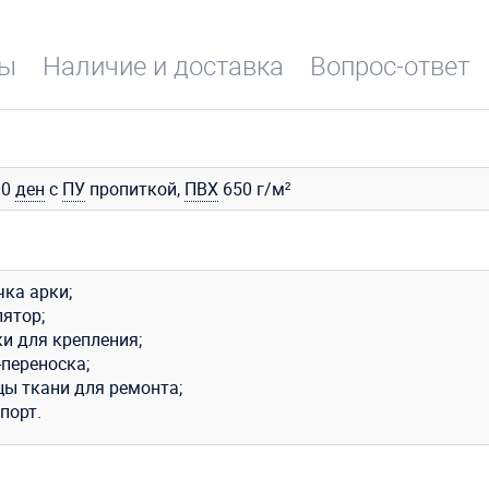
вы
Наличие и доставка
Вопрос-ответ
00
ден
с
ПУ
пропиткой,
ПВХ
650 г/м²
чка арки;
лятор;
и для крепления;
-переноска;
цы ткани для ремонта;
порт.