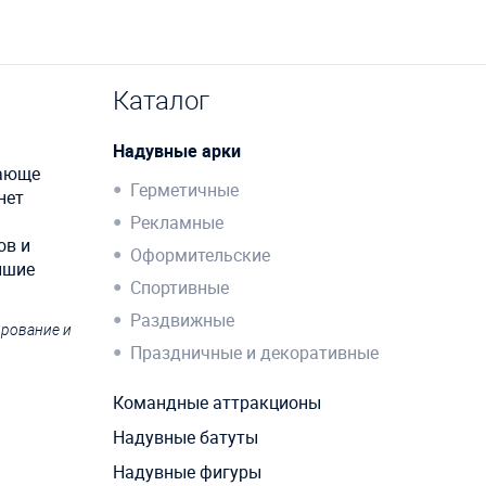
Каталог
Надувные арки
сающе
Герметичные
нет
Рекламные
ов и
Оформительские
йшие
Спортивные
Раздвижные
ирование и
Праздничные и декоративные
Командные аттракционы
Надувные батуты
Надувные фигуры