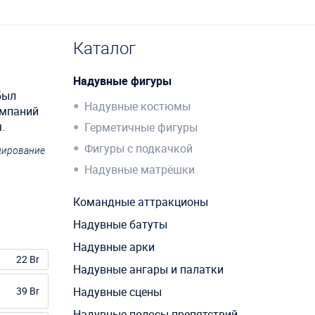
Каталог
Надувные фигуры
был
Надувные костюмы
омпаний
.
Герметичные фигуры
Фигуры с подкачкой
ндирование
Надувные матрёшки
Командные аттракционы
Надувные батуты
Надувные арки
22 Br
Надувные ангары и палатки
39 Br
Надувные сцены
Надувные полосы препятствий