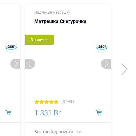
Надувные матрёшки
Надув
Матрешка Снегурочка
Матр
В наличии
В налич
(9441)
1 331 Br
1 3
Быстрый просмотр
Быст