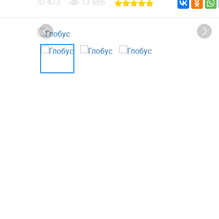
ID
473
13 686