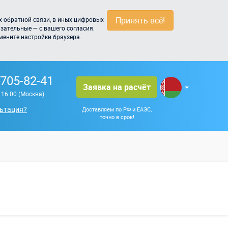
Принять всё!
 обратной связи, в иных цифровых
зательные — с вашего согласия.
мените настройки браузера.
 705-82-41
Заявка на расчёт
о 16:00 (Москва)
ьтация?
Доставляем по РФ и ЕАЭС,
точно в срок!