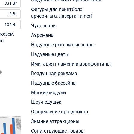
331 Br
Фигуры для пейнтбола,
16 Br
арчеритага, лазертаг и nerf
104 Br
Чудо-шары
екором.
Аэромены
но!
Надувные рекламные шары
Надувные цветы
Имитация пламени и аэрофонтаны
Воздушная реклама
Надувные бассейны
Мягкие модули
Шоу-подушек
Оформление праздников
Зимние аттракционы
Сопутствующие товары