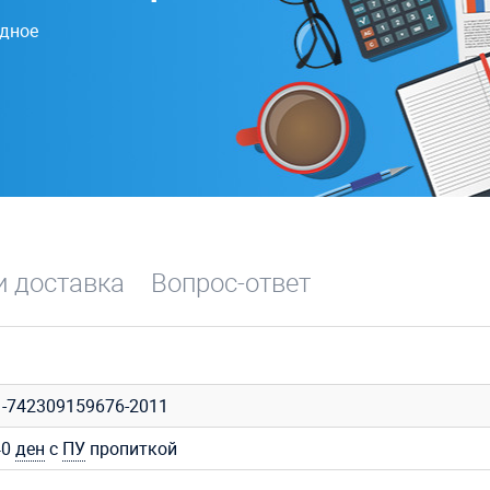
одное
и доставка
Вопрос-ответ
1-742309159676-2011
40
ден
с
ПУ
пропиткой