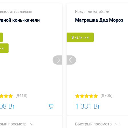
дные аттракционы
Надувные матрёшки
вной конь-качели
Матрешка Дед Мороз
В наличии
ии
(9418)
(8705)
08 Br
1 331 Br
рый просмотр
Быстрый просмотр