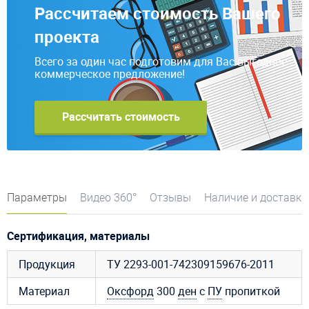
Рассчитаем стоимость Вашего
проекта
Всего за один час подготовим для Вас выгодное
коммерческое предложение!
Рассчитать стоимость
Параметры
Видео 360°
Отзывы
Наличие и доставка
Сертификация, материалы
Продукция
ТУ 2293-001-742309159676-2011
Материал
Оксфорд
300
ден
с
ПУ
пропиткой