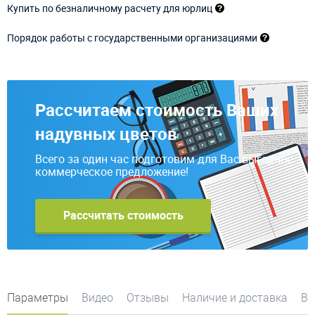
Купить по безналичному расчету для юрлиц
Порядок работы с государственными организациями
Рассчитаем стоимость Ваших
надувных цветов
Всего за один час подготовим для Вас выгодное
коммерческое предложение!
Рассчитать стоимость
Параметры
Видео
Отзывы
Наличие и доставка
Во