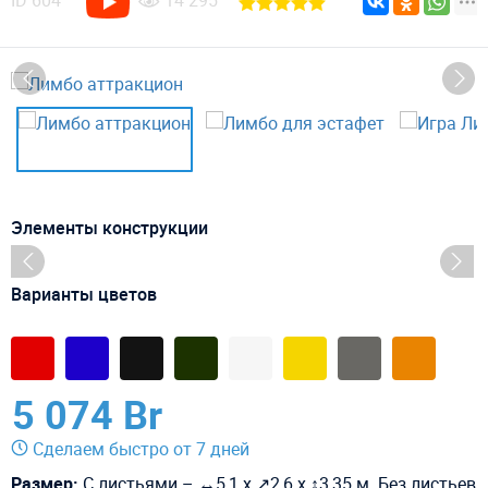
ID
604
14 295
Элементы конструкции
Варианты цветов
5 074 Br
Сделаем быстро от 7 дней
Размер:
С листьями – ↔5,1 х ↗2,6 х ↕3,35 м. Без листьев