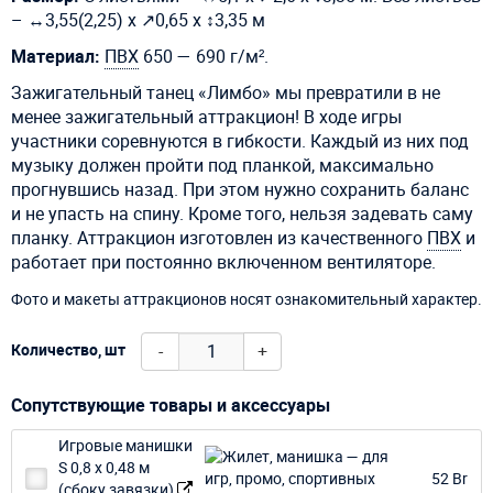
– ↔3,55(2,25) х ↗0,65 х ↕3,35 м
Материал:
ПВХ
650 — 690 г/м².
Зажигательный танец «Лимбо» мы превратили в не
менее зажигательный аттракцион! В ходе игры
участники соревнуются в гибкости. Каждый из них под
музыку должен пройти под планкой, максимально
прогнувшись назад. При этом нужно сохранить баланс
и не упасть на спину. Кроме того, нельзя задевать саму
планку. Аттракцион изготовлен из качественного
ПВХ
и
работает при постоянно включенном вентиляторе.
Фото и макеты аттракционов носят ознакомительный характер.
-
+
Количество, шт
Сопутствующие товары и аксессуары
Игровые манишки
S 0,8 х 0,48 м
52 Br
(сбоку завязки)