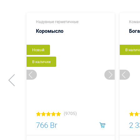
Надувные герметичные
Коман
Коромысло
Бог
Новый
В налич
В наличии
(9705)
766 Br
2 3