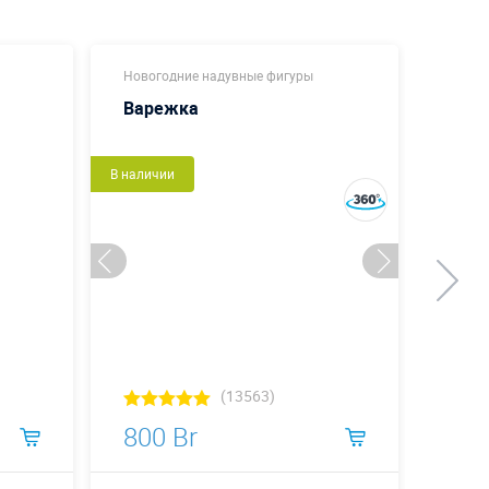
Новогодние надувные фигуры
Коман
Варежка
Гига
В наличии
В налич
(13563)
800 Br
439