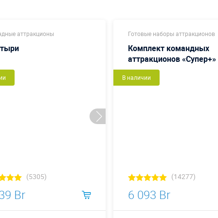
дные аттракционы
Готовые наборы аттракционов
атыри
Комплект командных
аттракционов «Супер+»
ии
В наличии
(5305)
(14277)
39 Br
6 093 Br