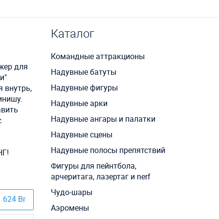
Каталог
Командные аттракционы
ажер для
Надувные батуты
и"
Надувные фигуры
 внутрь,
инишу.
Надувные арки
авить
Надувные ангары и палатки
с
Надувные сцены
Надувные полосы препятствий
НГ!
Фигуры для пейнтбола,
арчеритага, лазертаг и nerf
Чудо-шары
624 Br
Аэромены