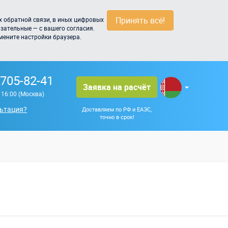
Принять всё!
 обратной связи, в иных цифровых
зательные — с вашего согласия.
мените настройки браузера.
 705-82-41
Заявка на расчёт
о 16:00 (Москва)
ьтация?
Доставляем по РФ и ЕАЭС,
точно в срок!