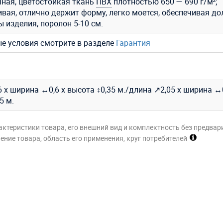
ная, цветостойкая ткань
ПВХ
плотностью 650 — 690 г/м²;
ивая, отлично держит форму, легко моется, обеспечивая до
 изделия, поролон 5-10 см.
ые условия смотрите в разделе
Гарантия
 х ширина ↔0,6 х высота ↕0,35 м./длина ↗2,05 х ширина ↔0
5 м.
актеристики товара, его внешний вид и комплектность без предвар
ние товара, область его применения, круг потребителей