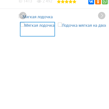
ID
1413
2 492