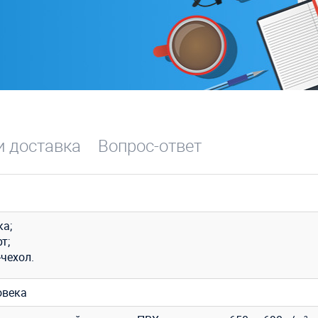
и доставка
Вопрос-ответ
ка;
т;
чехол.
овека