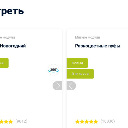
треть
е модули
Мягкие модули
 Новогодний
Разноцветные пуфы
ии
Новый
В наличии
(9812)
(10836)