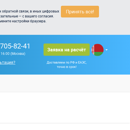
Принять всё!
 обратной связи, в иных цифровых
зательные — с вашего согласия.
мените настройки браузера.
 705-82-41
Заявка на расчёт
о 16:00 (Москва)
ьтация?
Доставляем по РФ и ЕАЭС,
точно в срок!