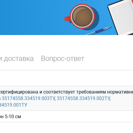
и доставка
Вопрос-ответ
сертифицирована и соответствует требованиям нормативн
в
35174558.334519.003ТУ
,
35174558.334519.002ТУ
,
34519.001ТУ
он 5-10 см