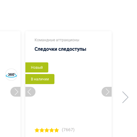
Командные аттракционы
Мягки
Следочки следоступы
Дом
Новый
В налич
В наличии
(7667)