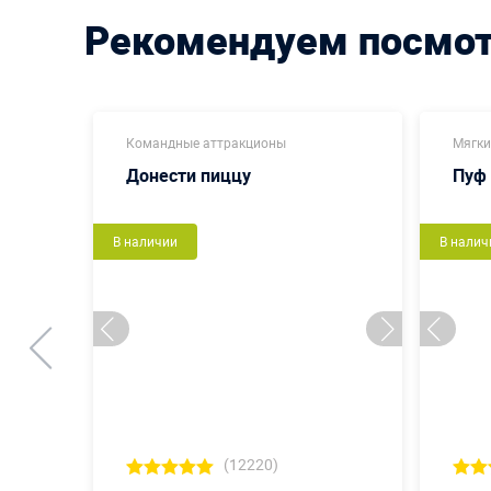
Рекомендуем посмо
Командные аттракционы
Мягки
Донести пиццу
Пуф
В наличии
В налич
(12220)