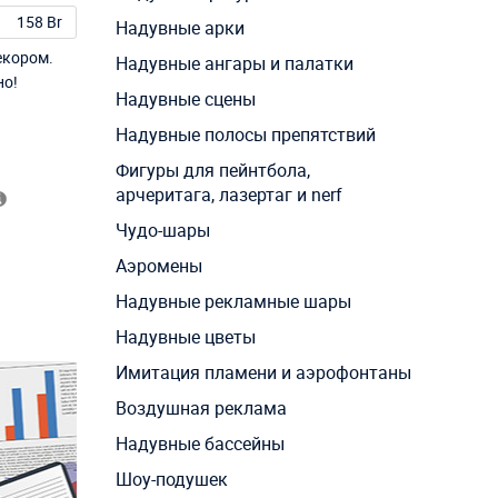
158 Br
Надувные арки
екором.
Надувные ангары и палатки
но!
Надувные сцены
Надувные полосы препятствий
Фигуры для пейнтбола,
арчеритага, лазертаг и nerf
Чудо-шары
Аэромены
Надувные рекламные шары
Надувные цветы
Имитация пламени и аэрофонтаны
Воздушная реклама
Надувные бассейны
Шоу-подушек