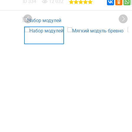
ID
334
12 032