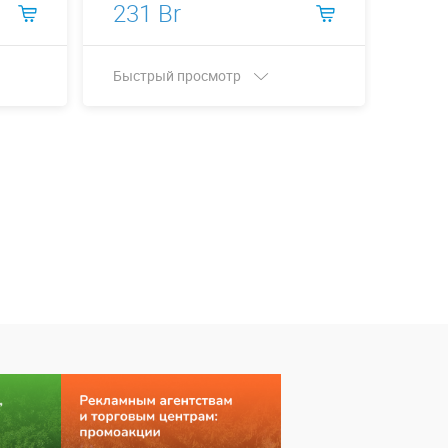
231 Br
277
Быстрый просмотр
Быст