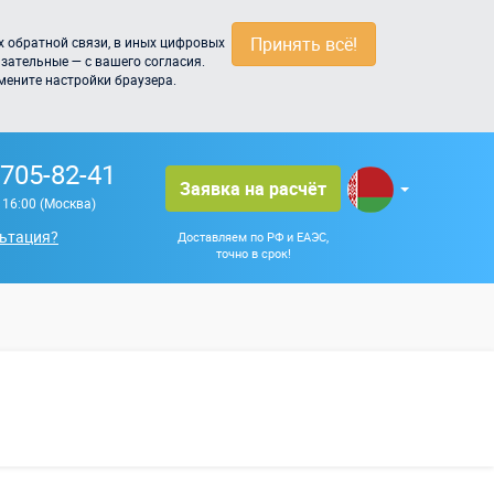
Принять всё!
 обратной связи, в иных цифровых
зательные — с вашего согласия.
мените настройки браузера.
 705-82-41
Заявка на расчёт
о 16:00 (Москва)
ьтация?
Доставляем по РФ и ЕАЭС,
точно в срок!