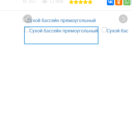
ID
357
12 888