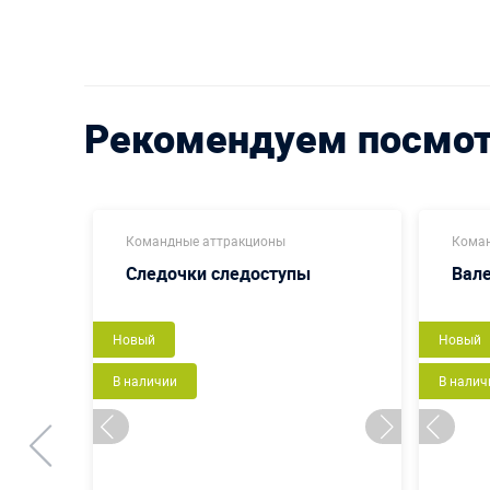
Рекомендуем посмо
Командные аттракционы
Коман
Следочки следоступы
Вал
Новый
Новый
В наличии
В налич