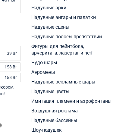
Надувные арки
Надувные ангары и палатки
Надувные сцены
Надувные полосы препятствий
Фигуры для пейнтбола,
арчеритага, лазертаг и nerf
39 Br
Чудо-шары
158 Br
Аэромены
158 Br
Надувные рекламные шары
екором.
Надувные цветы
но!
Имитация пламени и аэрофонтаны
Воздушная реклама
Надувные бассейны
Шоу-подушек