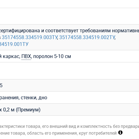
сертифицирована и соответствует требованиям нормативн
в
35174558.334519.003ТУ
,
35174558.334519.002ТУ
,
34519.001ТУ
 каркас,
ПВХ
, поролон 5-10 см
35
ранения, стенки, дно
5 х 0,2 м (Премиум)
актеристики товара, его внешний вид и комплектность без предвар
ние товара, область его применения, круг потребителей