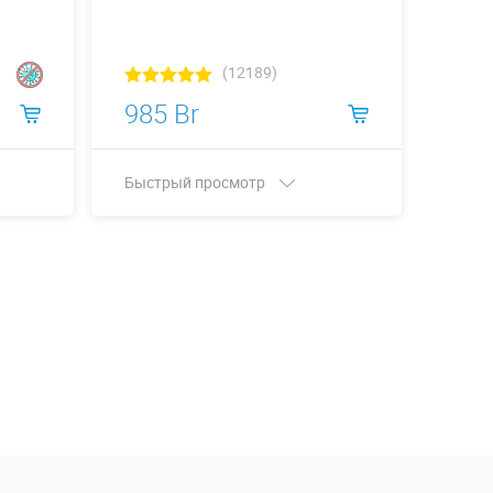
(12189)
985 Br
458
Быстрый просмотр
Быст