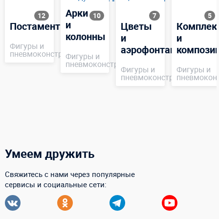
Арки
12
10
7
5
и
Постаменты
Цветы
Комплек
колонны
и
и
Фигуры и
аэрофонтаны
компози
пневмоконструкции
Фигуры и
пневмоконструкции
Фигуры и
Фигуры и
пневмоконструкции
пневмокон
Умеем дружить
Свяжитесь с нами через популярные
сервисы и социальные сети: