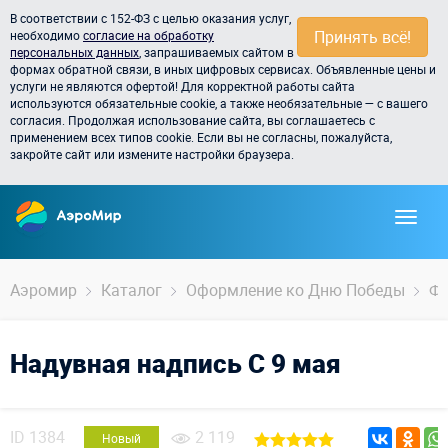
В соответствии с 152-ФЗ с целью оказания услуг,
Принять всё!
необходимо
согласие на обработку
персональных данных
, запрашиваемых сайтом в
формах обратной связи, в иных цифровых сервисах. Объявленные цены и
услуги не являются офертой! Для корректной работы сайта
используются обязательные cookie, а также необязательные — с вашего
согласия. Продолжая использование сайта, вы соглашаетесь с
применением всех типов cookie. Если вы не согласны, пожалуйста,
закройте сайт или измените настройки браузера.
Аэромир
Каталог
Оформление ко Дню Победы
Фи
Надувная надпись С 9 мая
ID
1384
2 119
Новый