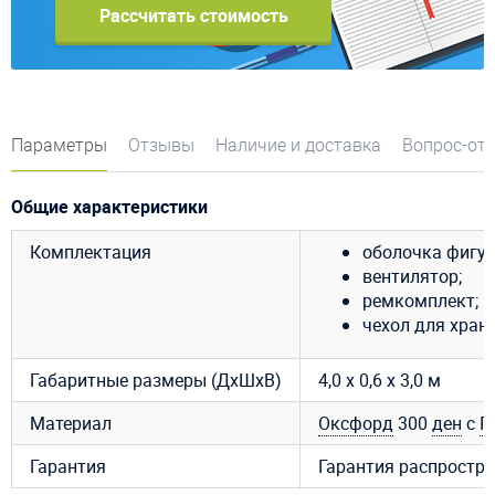
Рассчитать стоимость
Параметры
Отзывы
Наличие и доставка
Вопрос-от
Общие характеристики
Комплектация
оболочка фигур
вентилятор;
ремкомплект;
чехол для хран
Габаритные размеры (ДхШхВ)
4,0 х 0,6 х 3,0 м
Материал
Оксфорд
300
ден
с
П
Гарантия
Гарантия распростра