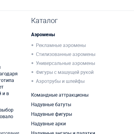
Каталог
Аэромены
Рекламные аэромены
Стилизованные аэромены
Универсальные аэромены
ы
Фигуры с машущей рукой
агодаря
готипа
Аэротрубы и шлейфы
ет
 и в
Командные аттракционы
Надувные батуты
 выбор
Надувные фигуры
вовало
Надувные арки
Надувные ангары и палатки
ндирование