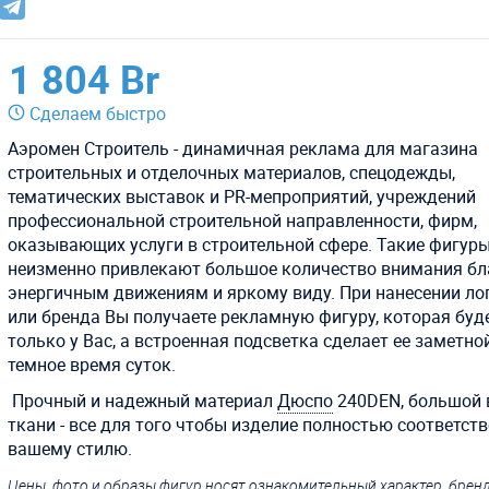
1 804 Br
Сделаем быстро
Аэромен Строитель - динамичная реклама для магазина
строительных и отделочных материалов, спецодежды,
тематических выставок и PR-мепроприятий, учреждений
профессиональной строительной направленности, фирм,
оказывающих услуги в строительной сфере. Такие фигур
неизменно привлекают большое количество внимания бл
энергичным движениям и яркому виду. При нанесении ло
или бренда Вы получаете рекламную фигуру, которая буд
только у Вас, а встроенная подсветка сделает ее заметной
темное время суток.
Прочный и надежный материал
Дюспо
240DEN, большой
ткани - все для того чтобы изделие полностью соответст
вашему стилю.
Цены, фото и образы фигур носят ознакомительный характер, бре