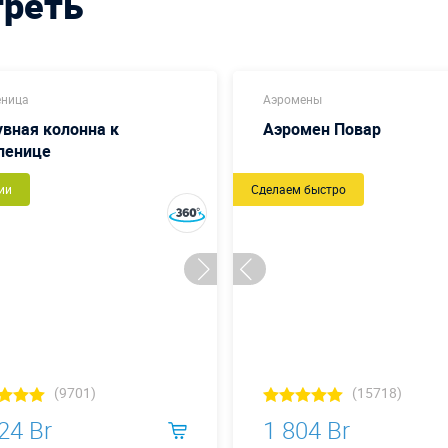
треть
еница
Аэромены
вная колонна к
Аэромен Повар
ленице
ии
Сделаем быстро
(9701)
(15718)
24 Br
1 804 Br