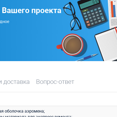
 Вашего проекта
одное
и доставка
Вопрос-ответ
ая оболочка аэромена;
цы материала для экспресс-ремонта;