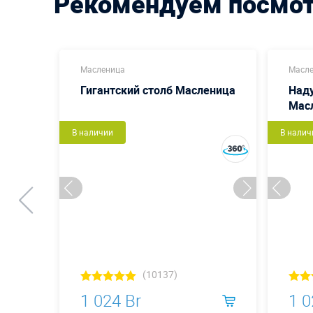
Рекомендуем посмо
Масленица
Масл
Гигантский столб Масленица
Наду
Мас
В наличии
В налич
(10137)
1 024 Br
1 0