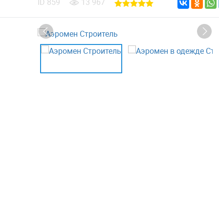
ID
859
13 967