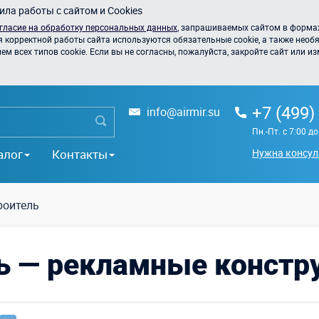
ла работы с сайтом и Cookies
гласие на обработку персональных данных
, запрашиваемых сайтом в формах
я корректной работы сайта используются обязательные cookie, а также необя
 всех типов cookie. Если вы не согласны, пожалуйста, закройте сайт или из
+7 (499)
info@airmir.su
Пн.-Пт. с 7:00 д
алог
Контакты
Нужна консул
роитель
ь — рекламные констру