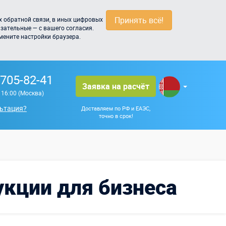
Принять всё!
 обратной связи, в иных цифровых
зательные — с вашего согласия.
мените настройки браузера.
 705-82-41
Заявка на расчёт
о 16:00 (Москва)
ьтация?
Доставляем по РФ и ЕАЭС,
точно в срок!
кции для бизнеса