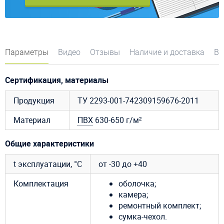
Параметры
Видео
Отзывы
Наличие и доставка
Во
Сертификация, материалы
Продукция
ТУ 2293-001-742309159676-2011
Материал
ПВХ
630-650 г/м²
Общие характеристики
t эксплуатации, °C
от -30 до +40
Комплектация
оболочка;
камера;
ремонтный комплект;
сумка-чехол.