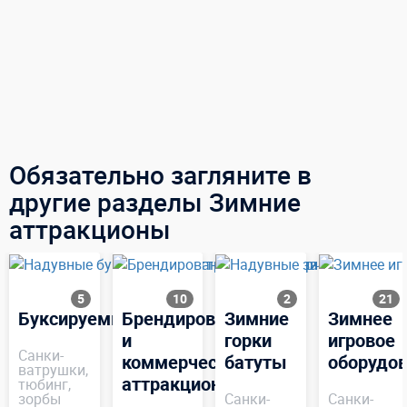
Обязательно загляните в
другие разделы Зимние
аттракционы
5
10
2
21
Буксируемые
Брендированные
Зимние
Зимнее
и
горки
игровое
Санки-
коммерческие
батуты
оборудо
ватрушки,
аттракционы
тюбинг,
зорбы
Санки-
Санки-