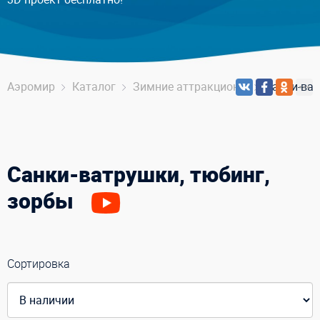
Аэромир
Каталог
Зимние аттракционы
Санки-ват
Санки-ватрушки, тюбинг,
зорбы
Сортировка