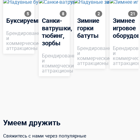
5
8
2
21
Буксируемые
Санки-
Зимние
Зимнее
ватрушки,
горки
игровое
Брендированные
тюбинг,
батуты
оборудо
и
зорбы
коммерческие
аттракционы
Брендированные
Брендиров
и
и
Брендированные
коммерческие
коммерчес
и
аттракционы
аттракцио
коммерческие
аттракционы
Умеем дружить
Свяжитесь с нами через популярные