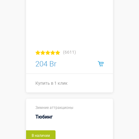
(6611)
204 Br
Купить в 1 клик
диаметр 0,47
Размеры, м:
Зимние аттракционы
м, высота
0,15 м
Тюбинг
Больше деталей →
В наличии