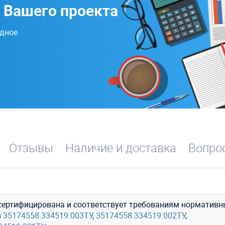
 Вашего проекта
одное
Отзывы
Наличие и доставка
Вопрос
сертифицирована и соответствует требованиям нормативн
в
35174558.334519.003ТУ
,
35174558.334519.002ТУ
,