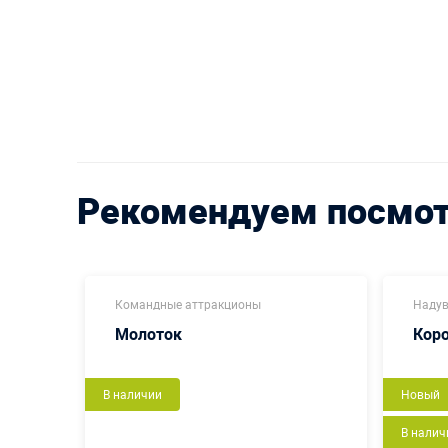
Рекомендуем посмо
Командные аттракционы
Надув
Молоток
Кор
В наличии
Новый
В налич