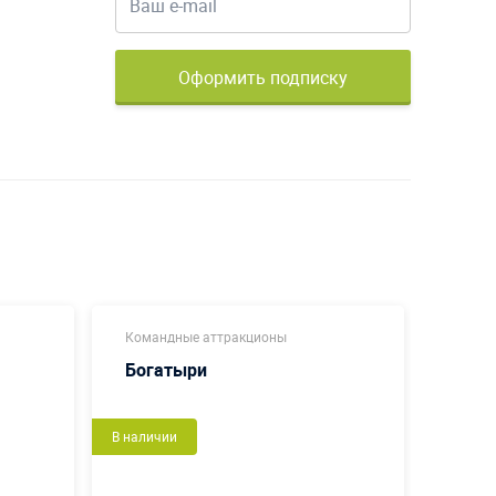
Оформить подписку
Командные аттракционы
Коман
Богатыри
Футб
В наличии
Новый
В налич