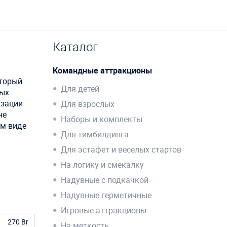
Каталог
Командные аттракционы
оторый
Для детей
ных
изации
Для взрослых
не
Наборы и комплекты
ом виде
Для тимбилдинга
Для эстафет и веселых стартов
На логику и смекалку
Надувные с подкачкой
Надувные герметичные
Игровые аттракционы
270 Br
На меткость