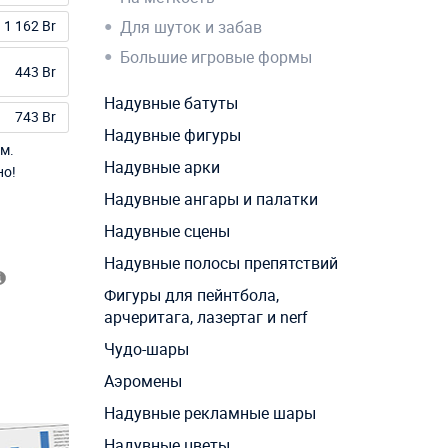
1 162 Br
Для шуток и забав
Большие игровые формы
443 Br
Надувные батуты
743 Br
Надувные фигуры
м.
Надувные арки
но!
Надувные ангары и палатки
Надувные сцены
Надувные полосы препятствий
Фигуры для пейнтбола,
арчеритага, лазертаг и nerf
Чудо-шары
Аэромены
Надувные рекламные шары
Надувные цветы