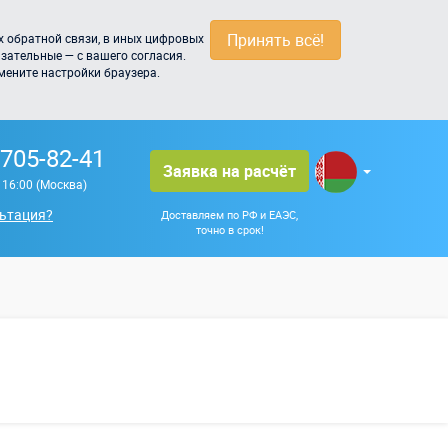
Принять всё!
 обратной связи, в иных цифровых
зательные — с вашего согласия.
мените настройки браузера.
 705-82-41
Заявка на расчёт
о 16:00 (Москва)
ьтация?
Доставляем по РФ и ЕАЭС,
точно в срок!