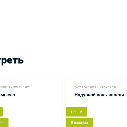
треть
ные герметичные
Командные аттракционы
омысло
Надувной конь-качели
Новый
ии
В наличии