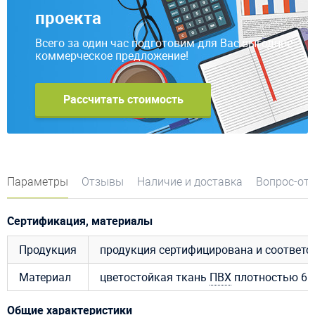
проекта
Всего за один час подготовим для Вас выгодное
коммерческое предложение!
Рассчитать стоимость
Параметры
Отзывы
Наличие и доставка
Вопрос-от
Сертификация, материалы
Продукция
продукция сертифицирована и соответ
Материал
цветостойкая ткань
ПВХ
плотностью 650
Общие характеристики