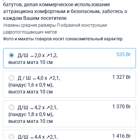
батутов, делая коммерческое использование
аттракциона комфортным и безопасным, заботясь о
каждом Вашем посетителе.
Указаны средние размеры П-образной конструкции
ударопоглощающих матов
Фото и макеты товаров носят ознакомительный характер.
535 Br
Д/Ш ↔2,0 х ↗1,2,
высота мата 10 см
1 327 Br
Д / Ш ↔4,0 х ↗2,1,
(пандус 1,6 х 0,9 м),
высота мата 10 см
1 370 Br
Д/Ш ↔4,2 х ↗2,1,
(пандус 1,8 х 0,9 м),
высота мата 10 см
1 416 Br
Д/Ш ↔4,4 х ↗2,1,