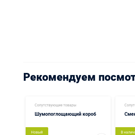
Рекомендуем посмо
Сопутствующие товары
Сопут
Шумопоглощающий короб
Сме
Новый
В налич