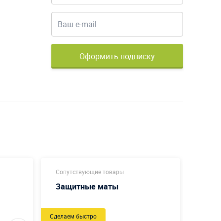
Оформить подписку
Сопутствующие товары
Сопут
Защитные маты
Подс
Тарп
Сделаем быстро
Сделаем