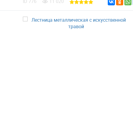
ID
776
11 020