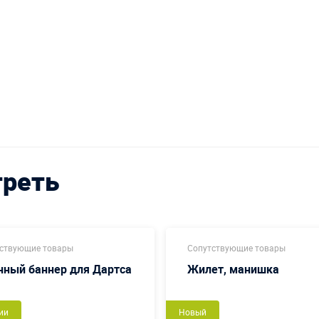
треть
ствующие товары
Сопутствующие товары
нный баннер для Дартса
Жилет, манишка
ии
Новый