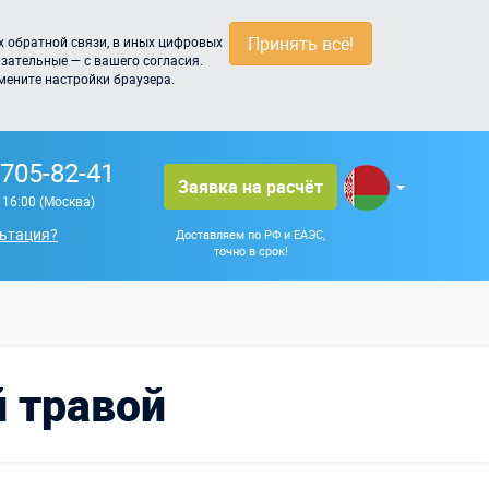
Принять всё!
 обратной связи, в иных цифровых
зательные — с вашего согласия.
мените настройки браузера.
 705-82-41
Заявка на расчёт
о 16:00 (Москва)
ьтация?
Доставляем по РФ и ЕАЭС,
точно в срок!
й травой