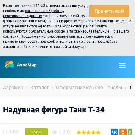
В соответствии с 152-ФЗ с целью оказания услуг,
Принять всё!
необходимо
согласие на обработку
персональных данных
, запрашиваемых сайтом в
формах обратной связи, в иных цифровых сервисах. Объявленные цены и
услуги не являются офертой! Для корректной работы сайта
используются обязательные cookie, а также необязательные — с вашего
согласия. Продолжая использование сайта, вы соглашаетесь с
применением всех типов cookie. Если вы не согласны, пожалуйста,
закройте сайт или измените настройки браузера.
Аэромир
Каталог
Оформление ко Дню Победы
Та
Надувная фигура Танк Т-34
ID
1382
2 302
Новый