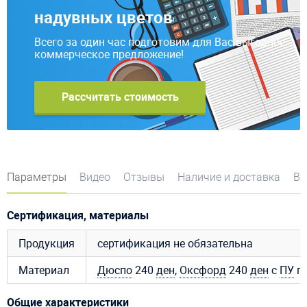
надувных цветов
Всего за один час подготовим для Вас выгодное
коммерческое предложение!
Рассчитать стоимость
Параметры
Видео
Отзывы
Наличие и доставка
Во
Сертификация, материалы
Продукция
сертификация не обязательна
Материал
Дюспо
240
ден
,
Оксфорд
240
ден
с
ПУ
пр
Общие характеристики