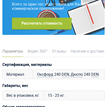
Всего за один час подготовим для Вас выгодное
коммерческое предложение!
Рассчитать стоимость
Параметры
Видео 360°
Отзывы
Наличие и доставка
Сертификация, материалы
Материал
Оксфорд
240
DEN
;
Дюспо
240
DEN
Габариты, вес
Вес в упаковке, кг.
15 - 25 кг.
Общие характеристики