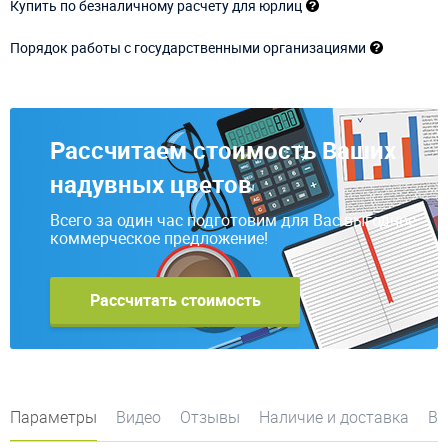
Купить по безналичному расчету для юрлиц
Порядок работы с государственными организациями
Рассчитаем стоимость Ваших
надувных цветов
Всего за один час подготовим для Вас выгодное
коммерческое предложение!
Рассчитать стоимость
Параметры
Видео
Отзывы
Наличие и доставка
Во