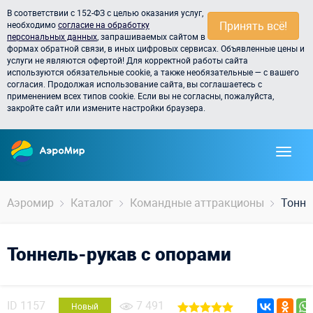
В соответствии с 152-ФЗ с целью оказания услуг,
Принять всё!
необходимо
согласие на обработку
персональных данных
, запрашиваемых сайтом в
формах обратной связи, в иных цифровых сервисах. Объявленные цены и
услуги не являются офертой! Для корректной работы сайта
используются обязательные cookie, а также необязательные — с вашего
согласия. Продолжая использование сайта, вы соглашаетесь с
применением всех типов cookie. Если вы не согласны, пожалуйста,
закройте сайт или измените настройки браузера.
Аэромир
Каталог
Командные аттракционы
Тонне
Тоннель-рукав с опорами
ID
1157
7 491
Новый