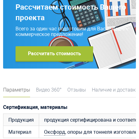
Рассчитаем стоимость Вашего
проекта
Всего за один час подготовим для Вас выгодное
коммерческое предложение!
Рассчитать стоимость
Параметры
Видео 360°
Отзывы
Наличие и доставка
Сертификация, материалы
Продукция
продукция сертифицирована и соответ
Материал
Оксфорд
, опоры для тоннеля изготовле