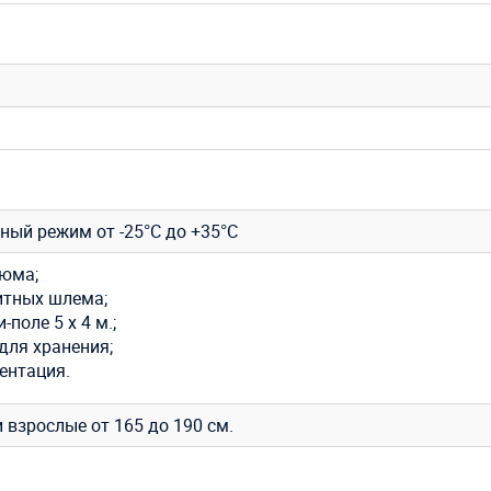
ный режим от -25°С до +35°С
тюма;
итных шлема;
-поле 5 х 4 м.;
для хранения;
ентация.
 взрослые от 165 до 190 см.