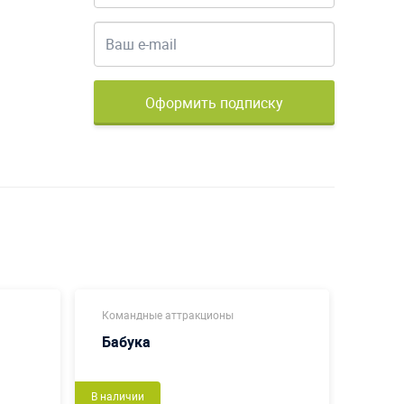
Оформить подписку
Командные аттракционы
Новог
Бабука
Вар
Новый
В наличии
В налич