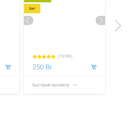
Хит
(19389)
250 Br
800
Быстрый просмотр
Быст