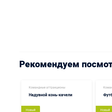
Рекомендуем посмо
Командные аттракционы
Коман
Надувной конь-качели
Футб
Новый
Новый