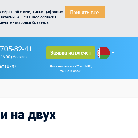
Принять всё!
 обратной связи, в иных цифровых
зательные — с вашего согласия.
мените настройки браузера.
 705-82-41
Заявка на расчёт
о 16:00 (Москва)
ьтация?
Доставляем по РФ и ЕАЭС,
точно в срок!
 на двух