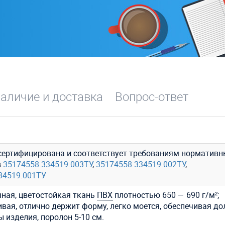
аличие и доставка
Вопрос-ответ
сертифицирована и соответствует требованиям нормативн
в
35174558.334519.003ТУ
,
35174558.334519.002ТУ
,
34519.001ТУ
ная, цветостойкая ткань
ПВХ
плотностью 650 — 690 г/м²;
ивая, отлично держит форму, легко моется, обеспечивая до
 изделия, поролон 5-10 см.