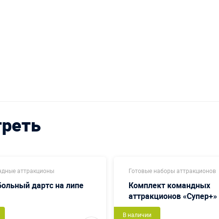
треть
дные аттракционы
Готовые наборы аттракционов
ольный дартс на липе
Комплект командных
аттракционов «Супер+»
В наличии