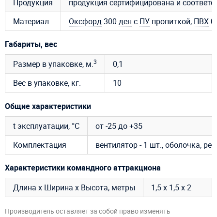
Продукция
продукция сертифицирована и соответ
Материал
Оксфорд
300
ден
с
ПУ
пропиткой,
ПВХ
0,
Габариты, вес
3
Размер в упаковке, м.
0,1
Вес в упаковке, кг.
10
Общие характеристики
t эксплуатации, °C
от -25 до +35
Комплектация
вентилятор - 1 шт., оболочка, р
Характеристики командного аттракциона
Длина х Ширина х Высота, метры
1,5 х 1,5 х 2
Производитель оставляет за собой право изменять