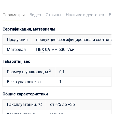
Параметры
Видео
Отзывы
Наличие и доставка
Во
Сертификация, материалы
Продукция
продукция сертифицирована и соответ
Материал
ПВХ
0,9 мм 630 г/м²
Габариты, вес
3
Размер в упаковке, м.
0,1
Вес в упаковке, кг.
1
Общие характеристики
t эксплуатации, °C
от -25 до +35