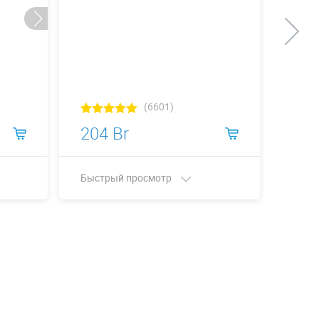
(6601)
204 Br
212
Быстрый просмотр
Быст