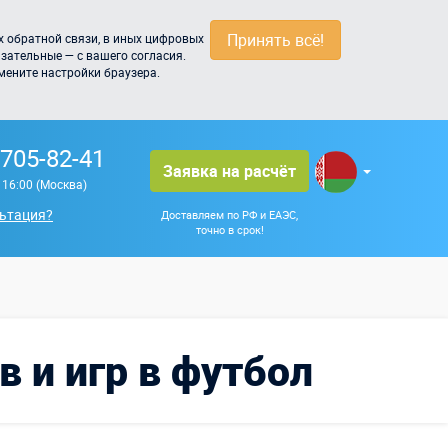
Принять всё!
 обратной связи, в иных цифровых
зательные — с вашего согласия.
мените настройки браузера.
 705-82-41
Заявка на расчёт
о 16:00 (Москва)
ьтация?
Доставляем по РФ и ЕАЭС,
точно в срок!
 и игр в футбол