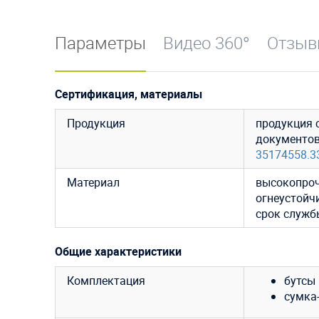
Параметры
Видео 360°
Отзы
Сертификация, материалы
Продукция
продукция 
документо
35174558.3
Материал
высокопроч
огнеустойч
срок службы
Общие характеристики
Комплектация
бутсы 
сумка-