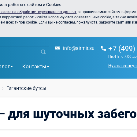
ла работы с сайтом и Cookies
гласие на обработку персональных данных
, запрашиваемых сайтом в формах
я корректной работы сайта используются обязательные cookie, а также необя
 всех типов cookie. Если вы не согласны, пожалуйста, закройте сайт или из
+7 (499)
info@airmir.su
Пн.-Пт. с 7:00 д
алог
Контакты
Нужна консул
Гигантские бутсы
— для шуточных забегов