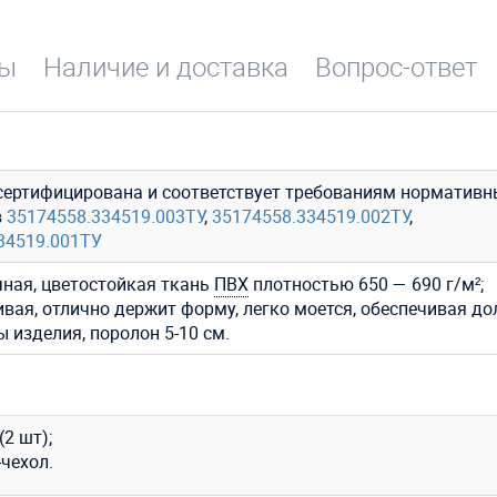
вы
Наличие и доставка
Вопрос-ответ
сертифицирована и соответствует требованиям нормативн
в
35174558.334519.003ТУ
,
35174558.334519.002ТУ
,
34519.001ТУ
ная, цветостойкая ткань
ПВХ
плотностью 650 — 690 г/м²;
ивая, отлично держит форму, легко моется, обеспечивая до
 изделия, поролон 5-10 см.
(2 шт);
чехол.