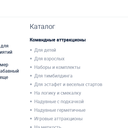
Каталог
Командные аттракционы
 для
Для детей
риятий
Для взрослых
змер
Наборы и комплекты
забавный
Для тимбилдинга
 еще
Для эстафет и веселых стартов
На логику и смекалку
Надувные с подкачкой
Надувные герметичные
Игровые аттракционы
На меткость