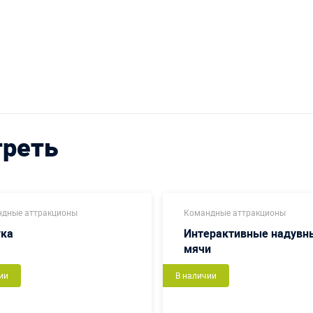
треть
дные аттракционы
Командные аттракционы
ука
Интерактивные надувн
мячи
ии
В наличии