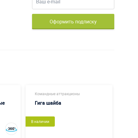
Оформить подписку
Командные аттракционы
Коман
ые
Гига шайба
Пенё
В наличии
В налич