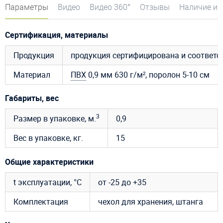
Параметры
Видео
Видео 360°
Отзывы
Наличие и 
Сертификация, материалы
Продукция
продукция сертифицирована и соответ
Материал
ПВХ
0,9 мм 630 г/м², поролон 5-10 см
Габариты, вес
3
Размер в упаковке, м.
0,9
Вес в упаковке, кг.
15
Общие характеристики
t эксплуатации, °C
от -25 до +35
Комплектация
чехол для хранения, штанга