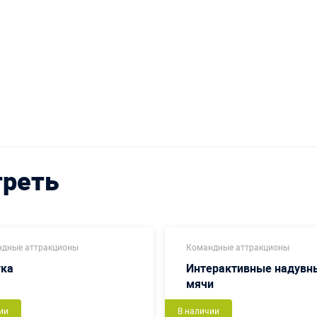
треть
дные аттракционы
Командные аттракционы
ука
Интерактивные надувн
мячи
ии
В наличии