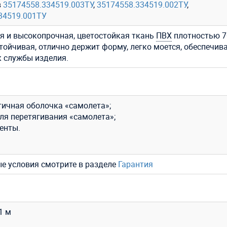
в
35174558.334519.003ТУ
,
35174558.334519.002ТУ
,
34519.001ТУ
я и высокопрочная, цветостойкая ткань
ПВХ
плотностью 7
стойчивая, отлично держит форму, легко моется, обеспечив
к службы изделия.
тичная оболочка «самолета»;
ля перетягивания «самолета»;
енты.
ые условия смотрите в разделе
Гарантия
,1 м