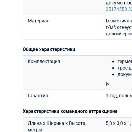
документо
35174558.3
Материал
Герметична
г/м²; огнеу
долгий сро
Общие характеристики
Комплектация
герме
трос д
докум
l>
Гарантия
1 год, полн
Характеристики командного аттракциона
Длина х Ширина х Высота,
5,8 х 3,0 х 1
метры