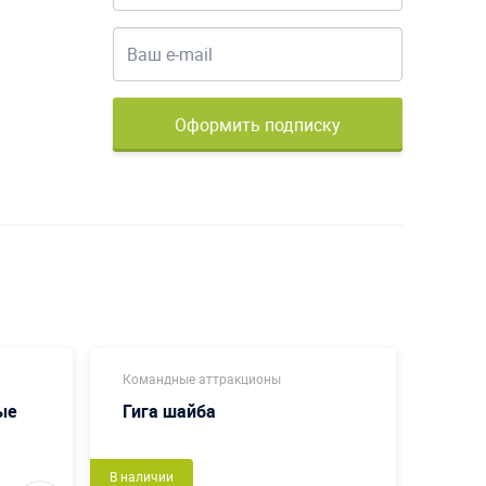
Оформить подписку
Командные аттракционы
Коман
ые
Гига шайба
Пенё
В наличии
В налич