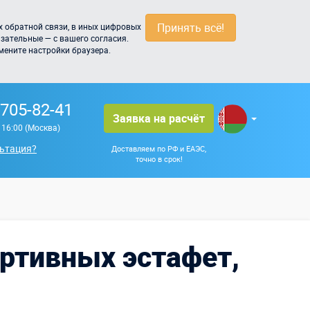
Принять всё!
 обратной связи, в иных цифровых
зательные — с вашего согласия.
мените настройки браузера.
 705-82-41
Заявка на расчёт
о 16:00 (Москва)
ьтация?
Доставляем по РФ и ЕАЭС,
точно в срок!
ортивных эстафет,