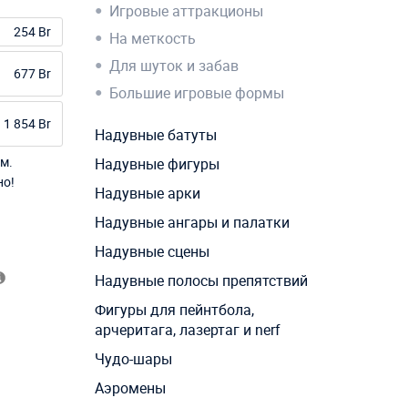
Игровые аттракционы
254 Br
На меткость
Для шуток и забав
677 Br
Большие игровые формы
1 854 Br
Надувные батуты
м.
Надувные фигуры
но!
Надувные арки
Надувные ангары и палатки
Надувные сцены
Надувные полосы препятствий
Фигуры для пейнтбола,
арчеритага, лазертаг и nerf
Чудо-шары
Аэромены