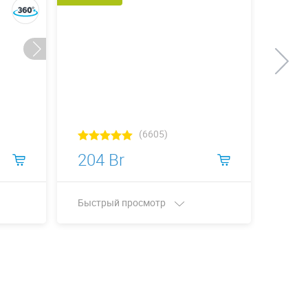
(6605)
204 Br
212
Быстрый просмотр
Быст