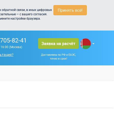
Принять всё!
 обратной связи, в иных цифровых
зательные — с вашего согласия.
мените настройки браузера.
 705-82-41
Заявка на расчёт
о 16:00 (Москва)
ьтация?
Доставляем по РФ и ЕАЭС,
точно в срок!