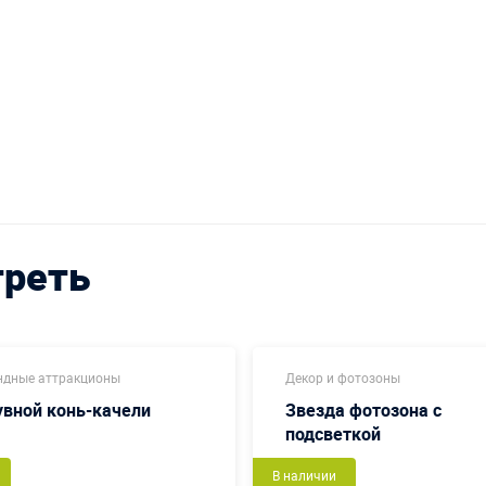
треть
дные аттракционы
Декор и фотозоны
вной конь-качели
Звезда фотозона с
подсветкой
В наличии