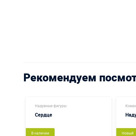
Рекомендуем посмо
Надувные фигуры
Коман
еница
Сердце
Наду
В наличии
Новый