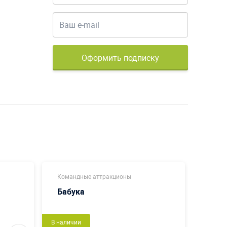
Оформить подписку
Командные аттракционы
Коман
Бабука
Изб
Новый
В наличии
Новый