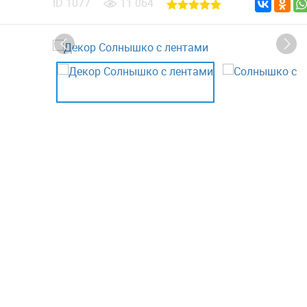
ID
1077
11 064