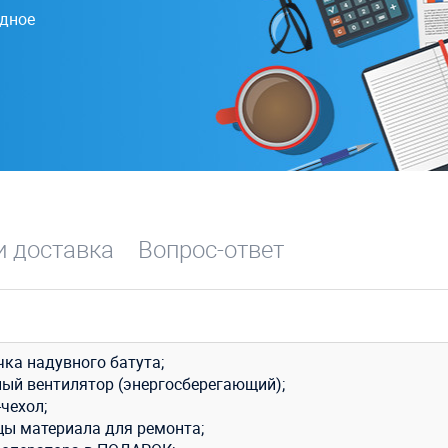
одное
и доставка
Вопрос-ответ
чка надувного батута;
ный вентилятор (энергосберегающий);
чехол;
цы материала для ремонта;