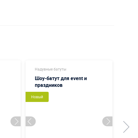
Надувные батуты
Надув
Шоу-батут для event и
Слас
праздников
Новый
Новый