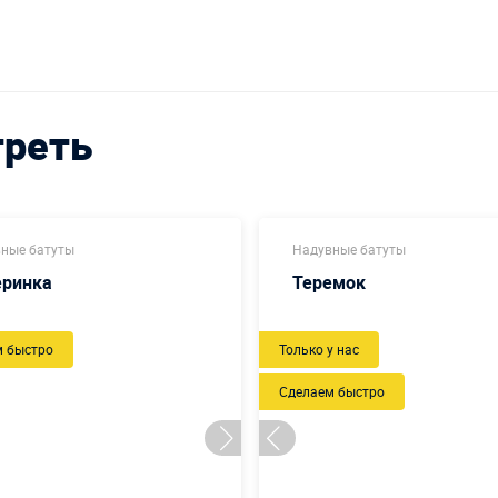
треть
ные батуты
Надувные батуты
еринка
Теремок
м быстро
Только у нас
Сделаем быстро