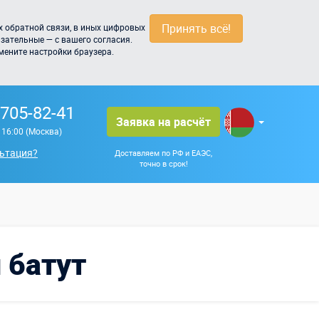
Принять всё!
 обратной связи, в иных цифровых
зательные — с вашего согласия.
мените настройки браузера.
 705-82-41
Заявка на расчёт
о 16:00 (Москва)
ьтация?
Доставляем по РФ и ЕАЭС,
точно в срок!
 батут