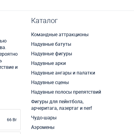
Каталог
Командные аттракционы
тью
Надувные батуты
ва.
Надувные фигуры
вероятно
ь
Надувные арки
тствие и
Надувные ангары и палатки
Надувные сцены
Надувные полосы препятствий
Фигуры для пейнтбола,
арчеритага, лазертаг и nerf
Чудо-шары
66 Br
Аэромены