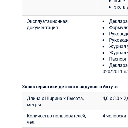
жилет
экспл
Эксплуатационная
Деклара
документация
Формуля
Руковод
Руковод
Журнал 
Журнал 
Паспорт
Декларац
020/2011 н
Характеристики детского надувного батута
Длина х Ширина х Высота,
4,0 х 3,0 х 2
метры
Количество пользователей,
4 человека
чел.