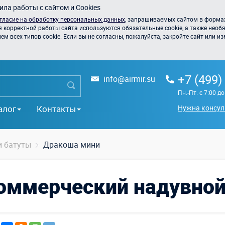
ла работы с сайтом и Cookies
гласие на обработку персональных данных
, запрашиваемых сайтом в формах
я корректной работы сайта используются обязательные cookie, а также необя
 всех типов cookie. Если вы не согласны, пожалуйста, закройте сайт или из
+7 (499)
info@airmir.su
Пн.-Пт. с 7:00 д
алог
Контакты
Нужна консул
 батуты
Дракоша мини
оммерческий надувной