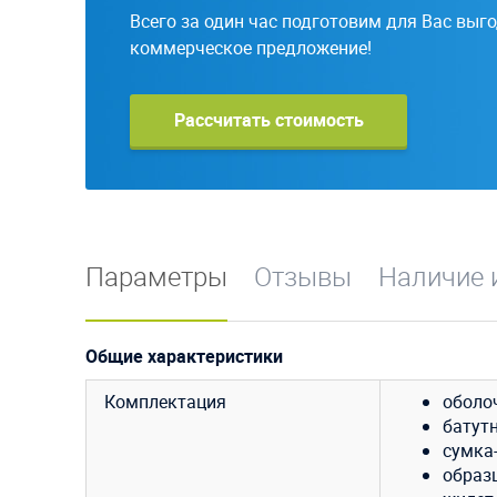
Всего за один час подготовим для Вас выг
коммерческое предложение!
Рассчитать стоимость
Параметры
Отзывы
Наличие 
Общие характеристики
Комплектация
оболо
батут
сумка-
образ