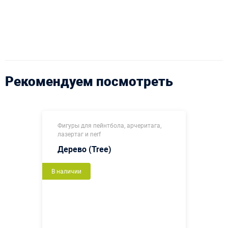
Рекомендуем посмотреть
Фигуры для пейнтбола, арчеритага,
лазертаг и nerf
Дерево (Tree)
В наличии