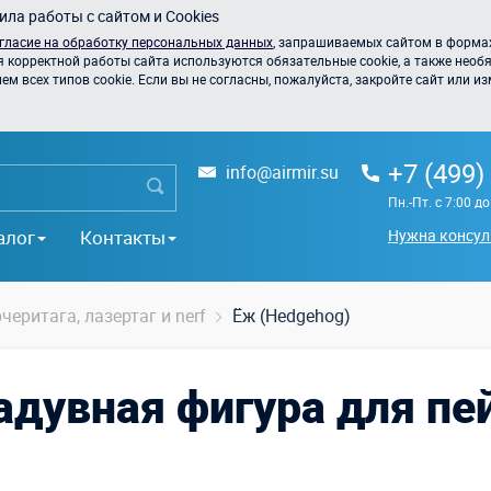
ла работы с сайтом и Cookies
гласие на обработку персональных данных
, запрашиваемых сайтом в формах
я корректной работы сайта используются обязательные cookie, а также необя
 всех типов cookie. Если вы не согласны, пожалуйста, закройте сайт или из
+7 (499)
info@airmir.su
Пн.-Пт. с 7:00 д
алог
Контакты
Нужна консул
черитага, лазертаг и nerf
Ёж (Hedgehog)
адувная фигура для пе