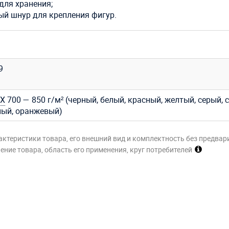
для хранения;
ый шнур для крепления фигур.
9
Х
700 — 850 г/м² (черный, белый, красный, желтый, серый, с
ный, оранжевый)
актеристики товара, его внешний вид и комплектность без предвар
ние товара, область его применения, круг потребителей