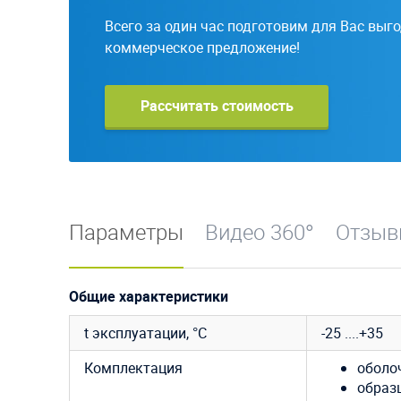
Всего за один час подготовим для Вас выг
коммерческое предложение!
Рассчитать стоимость
Параметры
Видео 360°
Отзы
Общие характеристики
t эксплуатации, °C
-25 ....+35
Комплектация
оболо
образ