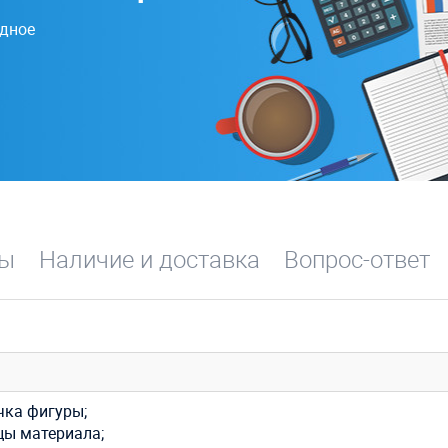
одное
вы
Наличие и доставка
Вопрос-ответ
чка фигуры;
цы материала;