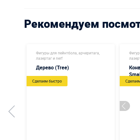
Рекомендуем посмо
ага,
Фигуры для пейнтбола, арчеритага,
Фигур
лазертаг и nerf
лазерт
rick)
Дерево (Tree)
Конв
Smal
Сделаем быстро
Сделае