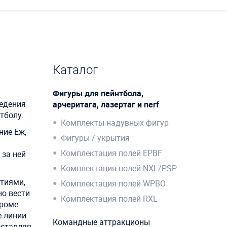
Каталог
Фигуры для пейнтбола,
ведения
арчеритага, лазертаг и nerf
тболу.
Комплекты надувных фигур
ние Еж,
Фигуры / укрытия
.
Комплектация полей EPBF
 за ней
Комплектация полей NXL/PSP
ытиями,
Комплектация полей WPBO
но вести
Комплектация полей RXL
Кроме
е линии
Командные аттракционы
сставляя