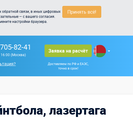
Принять всё!
 обратной связи, в иных цифровых
зательные — с вашего согласия.
мените настройки браузера.
 705-82-41
Заявка на расчёт
о 16:00 (Москва)
ьтация?
Доставляем по РФ и ЕАЭС,
точно в срок!
йнтбола, лазертага