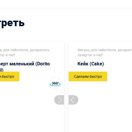
треть
ы для пейнтбола, арчеритага,
Фигуры для пейнтбола, арчерит
аг и nerf
лазертаг и nerf
ерт маленький (Dorito
Кейк (Cake)
l)
м быстро
Сделаем быстро