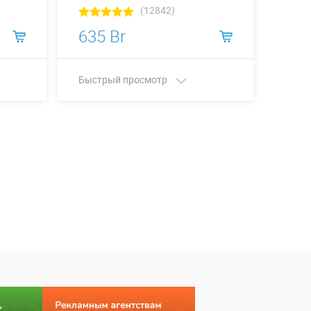
(12842)
635 Br
658
Быстрый просмотр
Быст