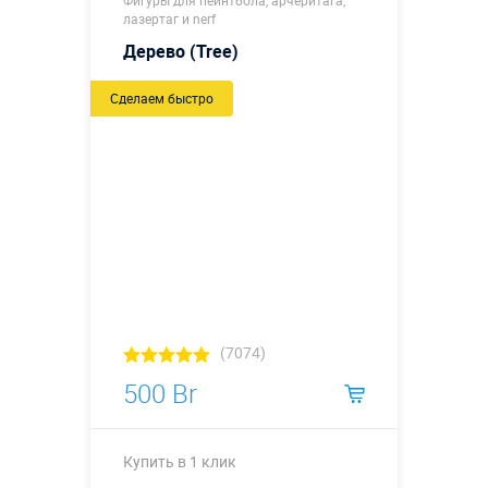
Фигуры для пейнтбола, арчеритага,
лазертаг и nerf
Дерево (Tree)
Сделаем быстро
(7074)
500 Br
Купить в 1 клик