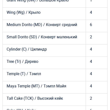
Wing (Wg) / Крыло
4
Medium Dorito (MD) / Конверт средний
6
Small Dorito (SD) / Конверт маленький
2
Cylinder (С) / Цилиндр
4
Tree (Tr) / Дерево
4
Temple (T) / Тэмпл
4
Maya Temple (MT) / Тэмпл Майя
4
Tall Cake (TCK) / Высокий кейк
2