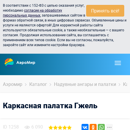
В соответствии с 152-ФЗ с целью оказания услуг,
Принять всё!
необходимо
согласие на обработку
персональных данных
, запрашиваемых сайтом в
формах обратной связи, в иных цифровых сервисах. Объявленные цены и
услуги не являются офертой! Для корректной работы сайта
используются обязательные cookie, а также необязательные — с вашего
согласия. Продолжая использование сайта, вы соглашаетесь с
применением всех типов cookie. Если вы не согласны, пожалуйста,
закройте сайт или измените настройки браузера.
Аэромир
Каталог
Надувные ангары и палатки
Ка
Каркасная палатка Гжель
ID
1258
6 090