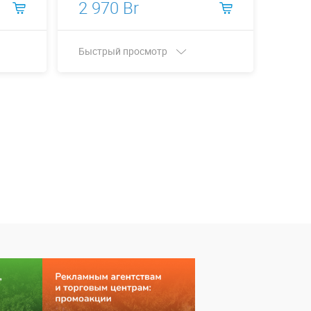
2 970 Br
1 8
Быстрый просмотр
Быст