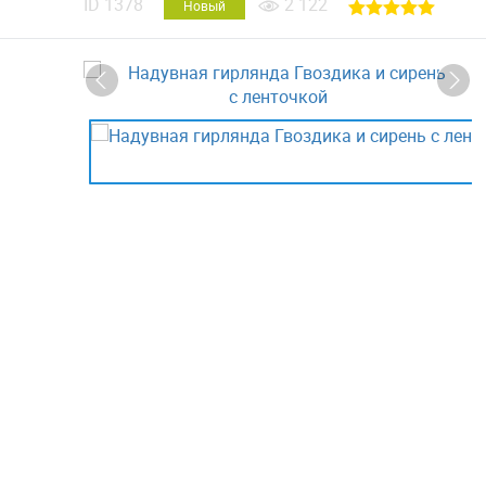
ID
1378
2 122
Новый