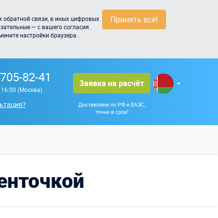
Принять всё!
 обратной связи, в иных цифровых
зательные — с вашего согласия.
мените настройки браузера.
 705-82-41
Заявка на расчёт
о 16:00 (Москва)
ьтация?
Доставляем по РФ и ЕАЭС,
точно в срок!
ленточкой