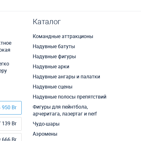
Каталог
Командные аттракционы
ктное
Надувные батуты
ркая
Надувные фигуры
егко
Надувные арки
еру
Надувные ангары и палатки
Надувные сцены
Надувные полосы препятствий
Фигуры для пейнтбола,
 950 Br
арчеритага, лазертаг и nerf
 139 Br
Чудо-шары
Аэромены
 666 Br