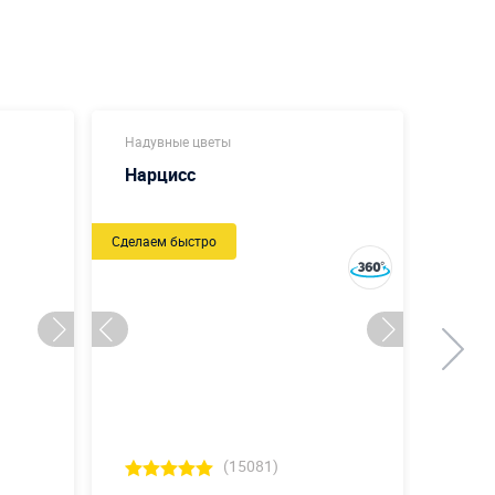
Надувные цветы
Надув
Нарцисс
Буке
Сделаем быстро
(15081)