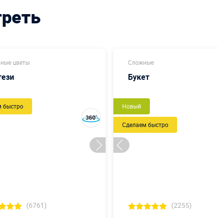
треть
ные цветы
Сложные
тези
Букет
м быстро
Новый
Сделаем быстро
(6761)
(2255)