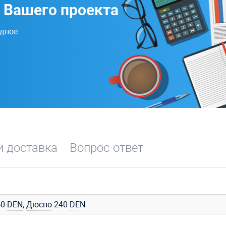
 Вашего проекта
одное
и доставка
Вопрос-ответ
40
DEN
;
Дюспо
240
DEN