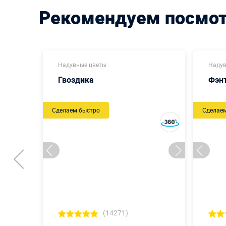
Рекомендуем посмо
Надувные цветы
Надув
Гвоздика
Фэн
Сделаем быстро
Сделае
(14271)