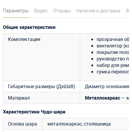
Параметры
Видео
Отзывы
Наличие и доставка
Во
Общие характеристики
Комплектация
прозрачная обо
вентилятор (кол
покрытие пола
руководство по
набор для ремо
сумка-переноск
Габаритные размеры (ДхШхВ)
Диаметр основания 2,
Материал
Металлокаркас
— ме
Характеристики Чудо-шара
Основа шара
металлокаркас, столешница