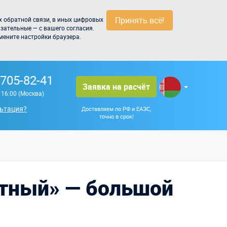
Принять всё!
 обратной связи, в иных цифровых
зательные — с вашего согласия.
мените настройки браузера.
 705-82-41
Заявка на расчёт
о 16:00 (Москва)
ьтация?
Доставляем по РФ и ЕАЭС,
точно в срок!
етный» — большой