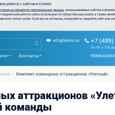
ла работы с сайтом и Cookies
гласие на обработку персональных данных
, запрашиваемых сайтом в формах
я корректной работы сайта используются обязательные cookie, а также необя
 всех типов cookie. Если вы не согласны, пожалуйста, закройте сайт или из
+7 (499)
info@airmir.su
Пн.-Пт. с 7:00 д
алог
Контакты
Нужна консул
ионов
Комплект командных аттракционов «Улетный»
ых аттракционов «Ул
й команды