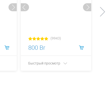
(9943)
800 Br
8 5
Быстрый просмотр
Быст