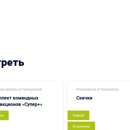
треть
ые наборы аттракционов
Командные аттракционы
плект командных
Скачки
акционов «Супер+»
ии
Новый
В наличии