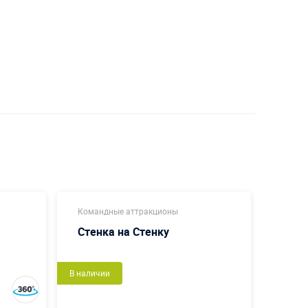
Командные аттракционы
Мягки
Стенка на Стенку
Конд
В наличии
В налич