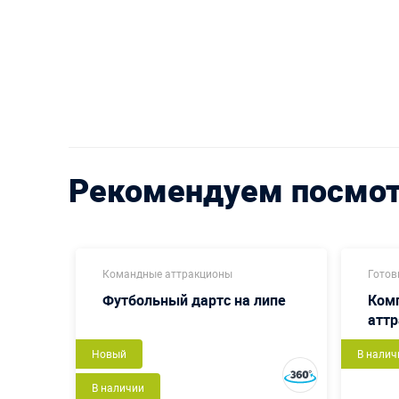
Рекомендуем посмо
Командные аттракционы
Готов
й
Футбольный дартс на липе
Ком
аттр
Новый
В налич
В наличии