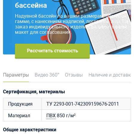
бассейна
Надувной бассейн по вашим размерам, цветовой
гамме, с нанесением надписей, логотипов и пр. На
заказ индивидуального изделия, разрабатываем
макет для согласования.
Рассчитать стоимость
Параметры
Видео 360°
Отзывы
Наличие и доставка
Сертификация, материалы
Продукция
ТУ 2293-001-742309159676-2011
Материал
ПВХ
850 г/м²
Общие характеристики