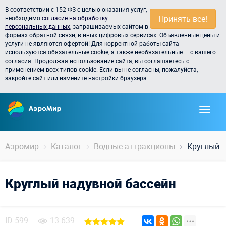
В соответствии с 152-ФЗ с целью оказания услуг,
Принять всё!
необходимо
согласие на обработку
персональных данных
, запрашиваемых сайтом в
формах обратной связи, в иных цифровых сервисах. Объявленные цены и
услуги не являются офертой! Для корректной работы сайта
используются обязательные cookie, а также необязательные — с вашего
согласия. Продолжая использование сайта, вы соглашаетесь с
применением всех типов cookie. Если вы не согласны, пожалуйста,
закройте сайт или измените настройки браузера.
Аэромир
Каталог
Водные аттракционы
Круглый н
Круглый надувной бассейн
ID
599
13 639