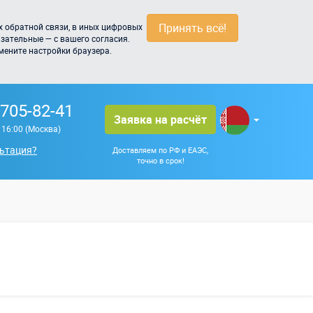
Принять всё!
 обратной связи, в иных цифровых
зательные — с вашего согласия.
мените настройки браузера.
 705-82-41
Заявка на расчёт
о 16:00 (Москва)
ьтация?
Доставляем по РФ и ЕАЭС,
точно в срок!