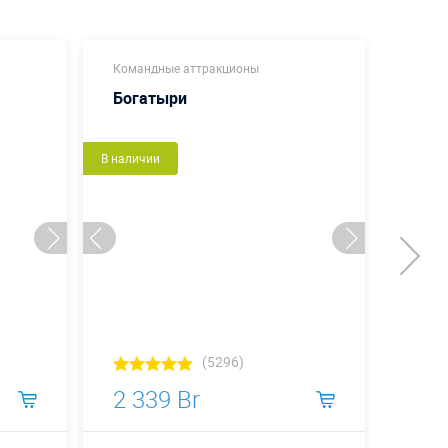
Командные аттракционы
Коман
Богатыри
Футб
В наличии
Новый
В налич
(5296)
2 339 Br
5 9