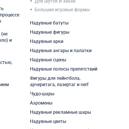
Для шуток и забав
я
ть
Большие игровые формы
 процессе
е
Надувные батуты
Надувные фигуры
 (не
ыло) и
Надувные арки
Надувные ангары и палатки
Надувные сцены
остью,
Надувные полосы препятствий
Фигуры для пейнтбола,
вием
арчеритага, лазертаг и nerf
Чудо-шары
Аэромены
Надувные рекламные шары
Надувные цветы