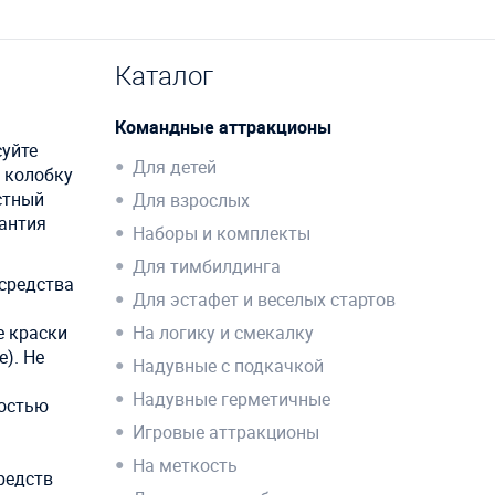
Каталог
Командные аттракционы
суйте
Для детей
я колобку
стный
Для взрослых
рантия
Наборы и комплекты
Для тимбилдинга
средства
Для эстафет и веселых стартов
е краски
На логику и смекалку
). Не
Надувные с подкачкой
Надувные герметичные
ностью
Игровые аттракционы
На меткость
редств