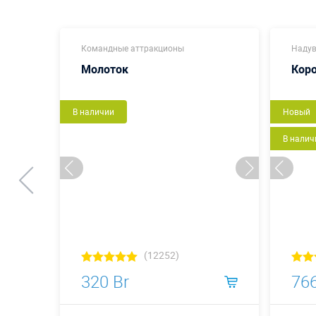
Командные аттракционы
Надув
Молоток
Кор
В наличии
Новый
В налич
(12252)
320 Br
766