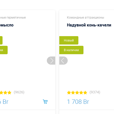
ные герметичные
Командные аттракционы
омысло
Надувной конь-качели
Новый
ии
В наличии
(9626)
(9374)
 Br
1 708 Br