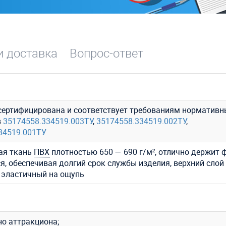
и доставка
Вопрос-ответ
сертифицирована и соответствует требованиям нормативн
в
35174558.334519.003ТУ
,
35174558.334519.002ТУ
,
34519.001ТУ
ая ткань
ПВХ
плотностью 650 — 690 г/м², отлично держит 
я, обеспечивая долгий срок службы изделия, верхний слой
 эластичный на ощупь
но аттракциона;