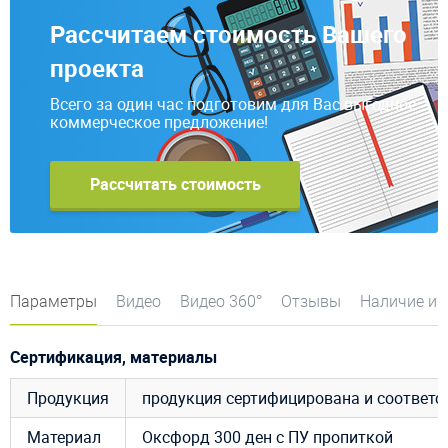
Рассчитаем стоимость Вашего
проекта
Всего за один час подготовим для Вас выгодное
коммерческое предложение!
Рассчитать стоимость
Параметры
Видео
Видео 360°
Отзывы
Наличие и 
Сертификация, материалы
Продукция
продукция сертифицирована и соответ
Материал
Оксфорд
300
ден
с
ПУ
пропиткой