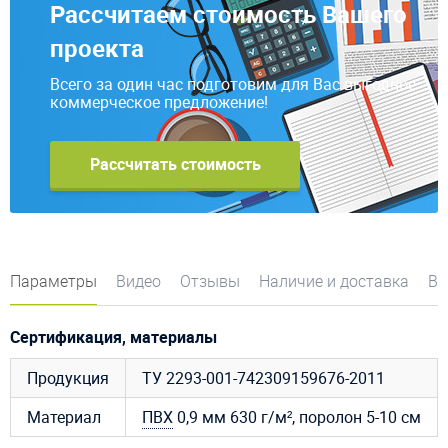
Рассчитаем стоимость Вашего
проекта
Всего за один час подготовим для Вас выгодное
коммерческое предложение!
Рассчитать стоимость
Параметры
Видео
Отзывы
Наличие и доставка
Во
Сертификация, материалы
Продукция
ТУ 2293-001-742309159676-2011
Материал
ПВХ
0,9 мм 630 г/м², поролон 5-10 см