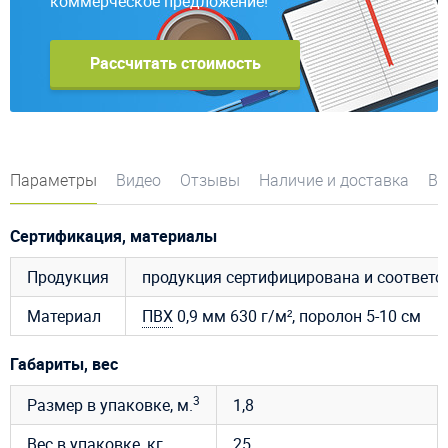
коммерческое предложение!
Рассчитать стоимость
Параметры
Видео
Отзывы
Наличие и доставка
Во
Сертификация, материалы
Продукция
продукция сертифицирована и соответ
Материал
ПВХ
0,9 мм 630 г/м², поролон 5-10 см
Габариты, вес
3
Размер в упаковке, м.
1,8
Вес в упаковке, кг.
25