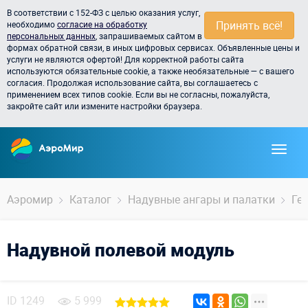
В соответствии с 152-ФЗ с целью оказания услуг,
Принять всё!
необходимо
согласие на обработку
персональных данных
, запрашиваемых сайтом в
формах обратной связи, в иных цифровых сервисах. Объявленные цены и
услуги не являются офертой! Для корректной работы сайта
используются обязательные cookie, а также необязательные — с вашего
согласия. Продолжая использование сайта, вы соглашаетесь с
применением всех типов cookie. Если вы не согласны, пожалуйста,
закройте сайт или измените настройки браузера.
Аэромир
Каталог
Надувные ангары и палатки
Ге
Надувной полевой модуль
ID
1249
5 999