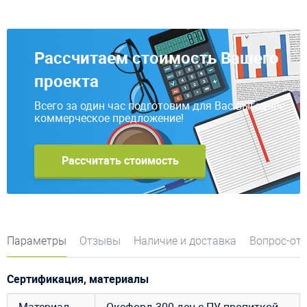
Рассчитаем стоимость Вашего
проекта
Всего за один час подготовим для Вас выгодное
коммерческое предложение!
Рассчитать стоимость
Параметры
Отзывы
Наличие и доставка
Вопрос-от
Сертификация, материалы
Материал
Оксфорд
300
ден
с
ПУ
пропиткой