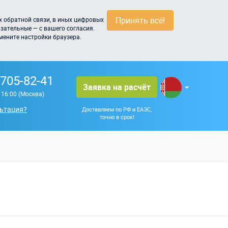
Принять всё!
 обратной связи, в иных цифровых
зательные — с вашего согласия.
мените настройки браузера.
 705-82-41
Заявка на расчёт
о 16:00 (Москва)
ьтация?
Доставляем по РФ и ЕАЭС,
точно в срок!