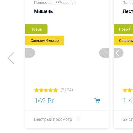
Полосы для FPV дронов
Полос
 х 30
Мишень
Лес
Новый
Новый
Сделаем быстро
Сделае
(2274)
162 Br
1 4
Быстрый просмотр
Быст