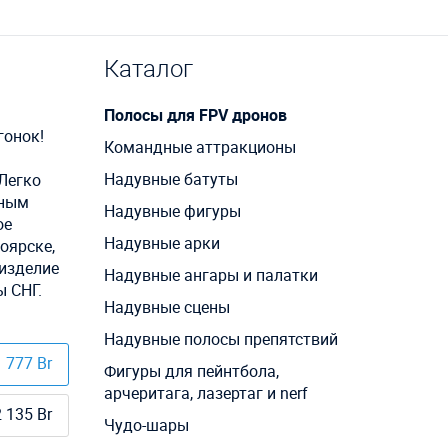
Каталог
Полосы для FPV дронов
гонок!
Командные аттракционы
м
Надувные батуты
 Легко
жным
Надувные фигуры
ое
Надувные арки
оярске,
 изделие
Надувные ангары и палатки
ы СНГ.
Надувные сцены
Надувные полосы препятствий
 777 Br
Фигуры для пейнтбола,
арчеритага, лазертаг и nerf
 135 Br
Чудо-шары