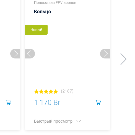
Полосы для FPV дронов
Полос
Кольцо
Куб
Новый
Новый
(2187)
1 170 Br
1 2
Быстрый просмотр
Быст