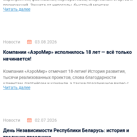
промоакций. Защита от непогоды, быстрый монтаж,
Читать далее
брендирование и комфортное пространство для гостей и
организаторов.
Новости
03.08.2026
Компании «АэроМир» исполнилось 18 лет — всё только
начинается!
Компания «АэроМир» отмечает 18-летие! История развития,
тысячи реализованных проектов, слова благодарности
клиентам, партнёрам и команде, а также праздничное видео с
Читать далее
самыми яркими моментами за годы работы.
Новости
02.07.2026
День Независимости Республики Беларусь: история и