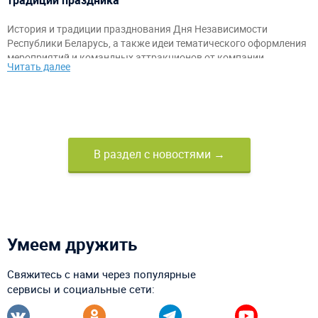
традиции праздника
История и традиции празднования Дня Независимости
Республики Беларусь, а также идеи тематического оформления
мероприятий и командных аттракционов от компании
Читать далее
«АэроМир».
В раздел с новостями →
Умеем дружить
Свяжитесь с нами через популярные
сервисы и социальные сети: